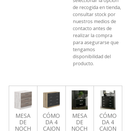
seleccionar la opción
de recogida en tienda,
consultar stock por
nuestros medios de
contacto antes de
realizar la compra
para asegurarse que
tengamos
disponibilidad del
producto.
MESA
CÓMO
MESA
CÓMO
DE
DA 4
DE
DA 4
NOCH
CAJON
NOCH
CAJON