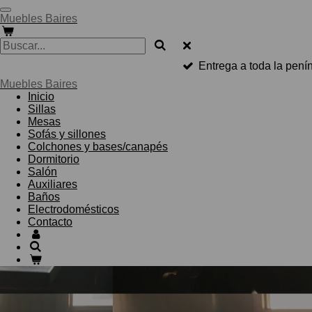
Ir
Muebles Baires
al
contenido
principal
Entrega a toda la pen
Muebles Baires
Inicio
Sillas
Mesas
Sofás y sillones
Colchones y bases/canapés
Dormitorio
Salón
Auxiliares
Baños
Electrodomésticos
Contacto