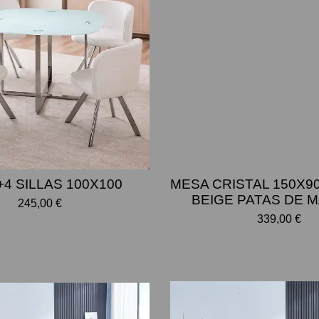
4 SILLAS 100X100
MESA CRISTAL 150X90
BEIGE PATAS DE 
245,00 €
339,00 €