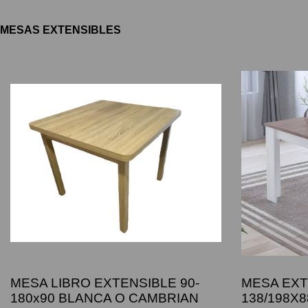
MESAS EXTENSIBLES
MESA LIBRO EXTENSIBLE 90-
MESA EXT
180x90 BLANCA O CAMBRIAN
138/198X8