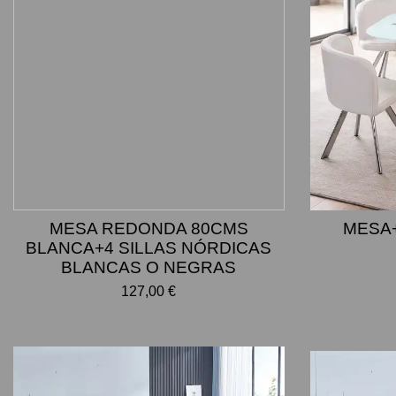
MESA REDONDA 80CMS
MESA+
BLANCA+4 SILLAS NÓRDICAS
BLANCAS O NEGRAS
127,00 €