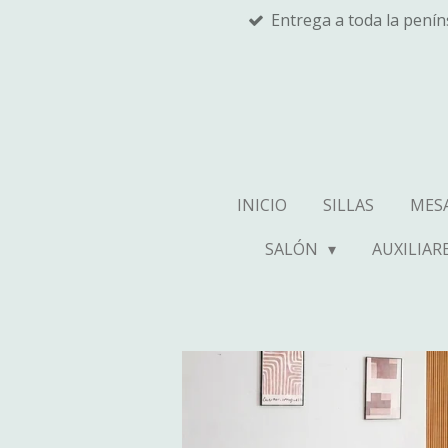
Entrega a toda la pení
Ir
al
contenido
principal
INICIO
SILLAS
MES
SALÓN
AUXILIAR