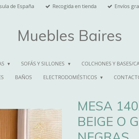
nsula de España
Recogida en tienda
Envíos gra
Muebles Baires
AS
SOFÁS Y SILLONES
COLCHONES Y BASES/C
ES
BAÑOS
ELECTRODOMÉSTICOS
CONTACT
MESA 140
BEIGE O 
NEGRAS