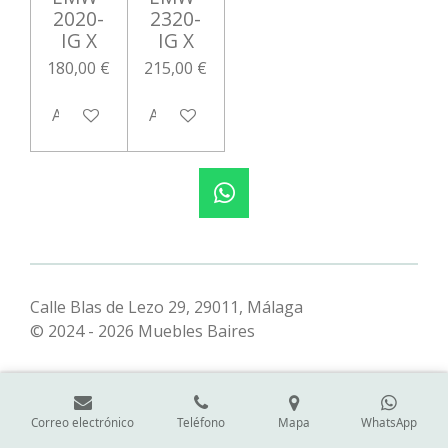
2020-
2320-
IG X
IG X
180,00 €
215,00 €
Añadir al carrito
Añadir al carrito
W
h
a
t
s
Calle Blas de Lezo 29, 29011, Málaga
A
© 2024 - 2026 Muebles Baires
p
p
Correo electrónico
Teléfono
Mapa
WhatsApp