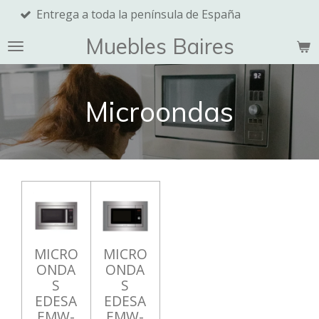
 península de España
Recogida
Ir
al
Muebles Baires
contenido
principal
Microondas
MICRO
MICRO
ONDA
ONDA
S
S
EDESA
EDESA
EMW-
EMW-