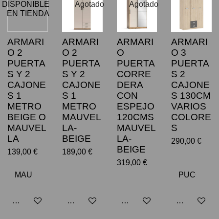
DISPONIBLE
Agotado
Agotado
EN TIENDA
ARMARI
ARMARI
ARMARI
ARMARI
O 2
O 2
O
O 3
PUERTA
PUERTA
PUERTA
PUERTA
S Y 2
S Y 2
CORRE
S 2
CAJONE
CAJONE
DERA
CAJONE
S 1
S 1
CON
S 130CM
METRO
METRO
ESPEJO
VARIOS
BEIGE O
MAUVEL
120CMS
COLORE
MAUVEL
LA-
MAUVEL
S
LA
BEIGE
LA-
290,00 €
BEIGE
139,00 €
189,00 €
319,00 €
Avisarme cuando esté disponible
Avisarme cuando esté disponible
Avisarme cuando esté dispo
Añadir al car