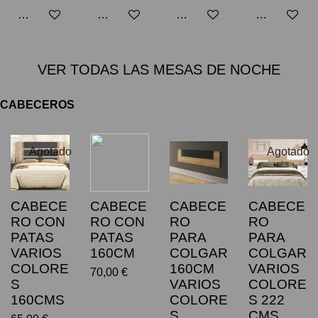
Añadir al carrito
Añadir al carrito
Añadir al carrito
Añadir al car
VER TODAS LAS MESAS DE NOCHE
CABECEROS
Agotado
Agotado
CABECE
CABECE
CABECE
CABECE
RO CON
RO CON
RO
RO
PATAS
PATAS
PARA
PARA
VARIOS
160CM
COLGAR
COLGAR
COLORE
160CM
VARIOS
70,00 €
S
VARIOS
COLORE
160CMS
COLORE
S 222
S
CMS