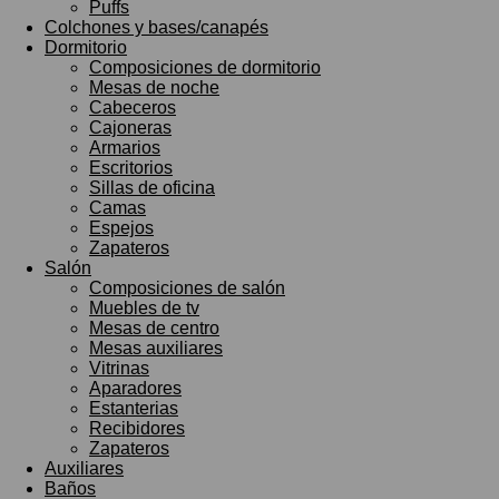
Puffs
Colchones y bases/canapés
Dormitorio
Composiciones de dormitorio
Mesas de noche
Cabeceros
Cajoneras
Armarios
Escritorios
Sillas de oficina
Camas
Espejos
Zapateros
Salón
Composiciones de salón
Muebles de tv
Mesas de centro
Mesas auxiliares
Vitrinas
Aparadores
Estanterias
Recibidores
Zapateros
Auxiliares
Baños