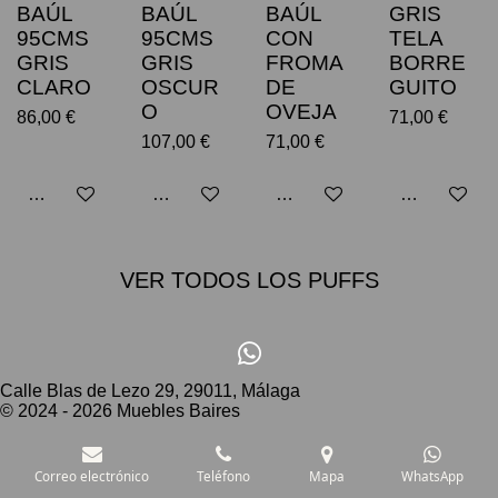
BAÚL
BAÚL
BAÚL
GRIS
95CMS
95CMS
CON
TELA
GRIS
GRIS
FROMA
BORRE
CLARO
OSCUR
DE
GUITO
O
OVEJA
86,00 €
71,00 €
107,00 €
71,00 €
Avisarme cuando esté disponible
Avisarme cuando esté disponible
Avisarme cuando esté dispo
Avisarme cu
VER TODOS LOS PUFFS
W
h
Calle Blas de Lezo 29, 29011, Málaga
© 2024 - 2026 Muebles Baires
a
t
s
Correo electrónico
Teléfono
Mapa
WhatsApp