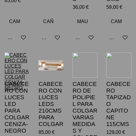
65,00 €
36,00 €
59,00 €
Avisarme cuando esté disponible
Añadir al carrito
Añadir al carrito
Avisarme cu
CABECE
CABECE
CABECE
CABECE
RO CON
RO CON
RO DE
RO
LUCES
LUCES
POLIPIE
TAPIZAD
LED
LEDS
L PARA
O
PARA
210CMS
COLGAR
CAPITO
COLGAR
PARA
VARIAS
NE
CENIZA-
COLGAR
MEDIDA
115CMS
NEGRO
S Y
85,00 €
129,00 €