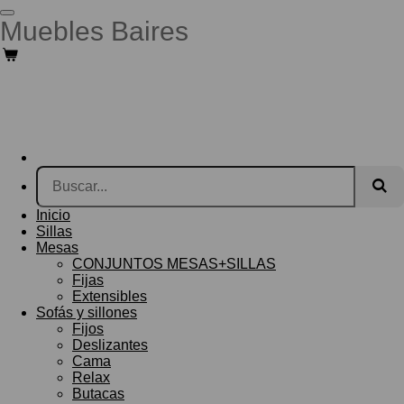
Ir
Muebles Baires
al
contenido
principal
Inicio
Sillas
Mesas
CONJUNTOS MESAS+SILLAS
Fijas
Extensibles
Sofás y sillones
Fijos
Deslizantes
Cama
Relax
Butacas