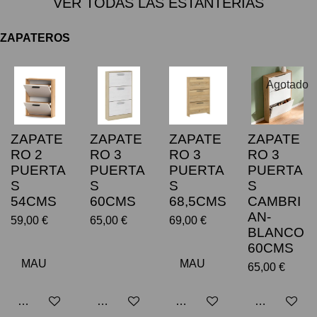
VER TODAS LAS ESTANTERÍAS
ZAPATEROS
Agotado
ZAPATE
ZAPATE
ZAPATE
ZAPATE
RO 2
RO 3
RO 3
RO 3
PUERTA
PUERTA
PUERTA
PUERTA
S
S
S
S
54CMS
60CMS
68,5CMS
CAMBRI
AN-
59,00 €
65,00 €
69,00 €
BLANCO
60CMS
65,00 €
Añadir al carrito
Añadir al carrito
Añadir al carrito
Avisarme cu