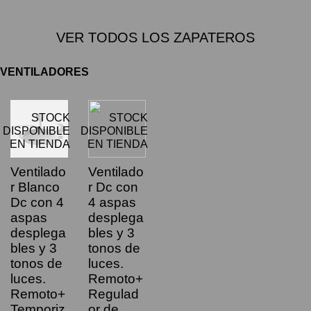
VER TODOS LOS ZAPATEROS
VENTILADORES
STOCK
STOCK
DISPONIBLE
DISPONIBLE
EN TIENDA
EN TIENDA
Ventilado
Ventilado
r Blanco
r Dc con
Dc con 4
4 aspas
aspas
desplega
desplega
bles y 3
bles y 3
tonos de
tonos de
luces.
luces.
Remoto+
Remoto+
Regulad
Temporiz
or de