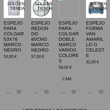
SOLO EN
SOLO EN
SOLO EN
TIENDA
TIENDA
TIENDA
ESPEJO
ESPEJO
ESPEJO
ESPEJO
PARA
REDON
PARA
FORMA
COLGAR
DO
COLGAR
VAN
53X76
80CMS
DOBLE
AMARIL
MARCO
MARCO
MARCO
LO O
NEGRO
NEGRO
VARIOS
CELEST
COLORE
E
53,00 €
57,00 €
S
32,00 €
59,00 €
Avisarme cuando esté disponible
Avisarme cuando esté disponible
Añadir al carrito
Avisarme cu