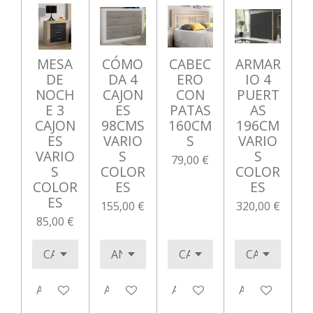
MESA
CÓMO
CABEC
ARMAR
DE
DA 4
ERO
IO 4
NOCH
CAJON
CON
PUERT
E 3
ES
PATAS
AS
CAJON
98CMS
160CM
196CM
ES
VARIO
S
VARIO
VARIO
S
S
79,00 €
S
COLOR
COLOR
COLOR
ES
ES
ES
155,00 €
320,00 €
85,00 €
Añadir al carrito
Añadir al carrito
Añadir al carrito
Añadir al carr