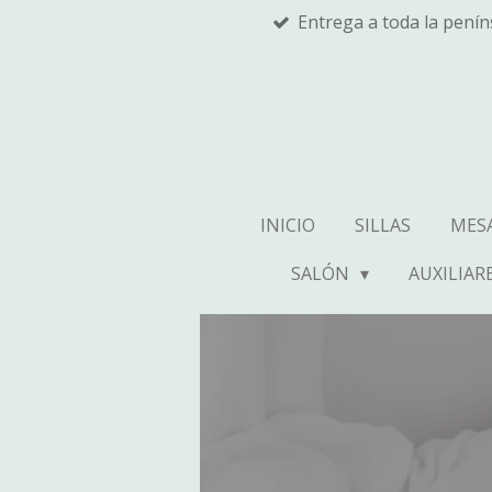
Entrega a toda la pení
Ir
al
contenido
principal
INICIO
SILLAS
MES
SALÓN
AUXILIAR