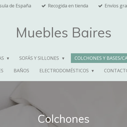
nsula de España
Recogida en tienda
Envíos gra
Muebles Baires
AS
SOFÁS Y SILLONES
COLCHONES Y BASES/C
ES
BAÑOS
ELECTRODOMÉSTICOS
CONTACT
Colchones