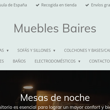
nsula de España
Recogida en tienda
Envíos gr
Muebles Baires
AS
SOFÁS Y SILLONES
COLCHONES Y BASES/C
ES
BAÑOS
ELECTRODOMÉSTICOS
CONTACTO
Mesas de noche
orio es esencial para lograr un mayor confort y bi