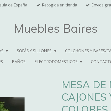
nsula de España
Recogida en tienda
Envíos gra
Muebles Baires
AS
SOFÁS Y SILLONES
COLCHONES Y BASES/C
ES
BAÑOS
ELECTRODOMÉSTICOS
CONTACT
MESA DE 
CAJONES 
COLORES