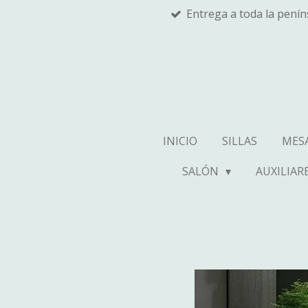
Entrega a toda la pení
Ir
al
contenido
principal
INICIO
SILLAS
MES
SALÓN
AUXILIAR