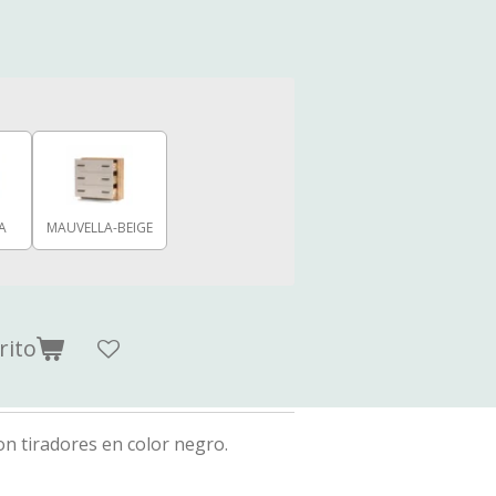
A
MAUVELLA-BEIGE
rito
n tiradores en color negro.