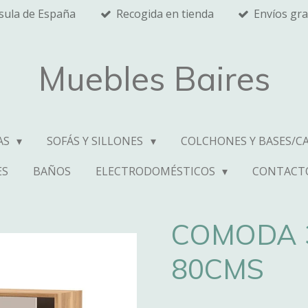
nsula de España
Recogida en tienda
Envíos gra
Muebles Baires
AS
SOFÁS Y SILLONES
COLCHONES Y BASES/C
ES
BAÑOS
ELECTRODOMÉSTICOS
CONTACT
COMODA 
80CMS