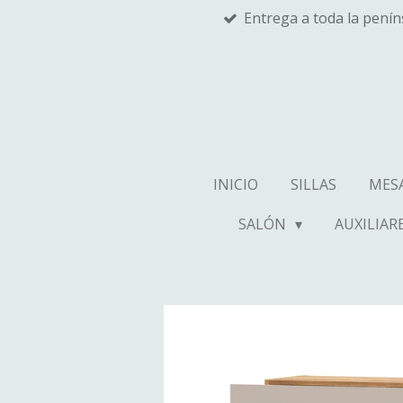
Entrega a toda la pení
Ir
al
contenido
principal
INICIO
SILLAS
MES
SALÓN
AUXILIAR