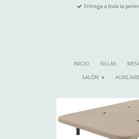
Entrega a toda la pení
Ir
al
contenido
principal
INICIO
SILLAS
MES
SALÓN
AUXILIAR