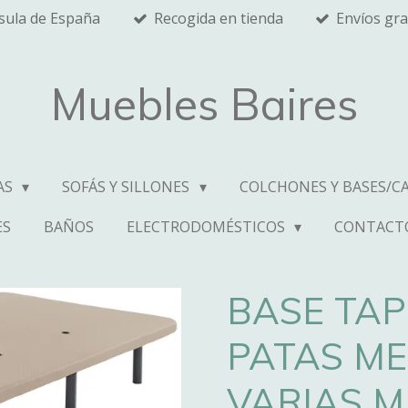
nsula de España
Recogida en tienda
Envíos gra
Muebles Baires
AS
SOFÁS Y SILLONES
COLCHONES Y BASES/C
ES
BAÑOS
ELECTRODOMÉSTICOS
CONTACT
BASE TAP
PATAS ME
VARIAS M