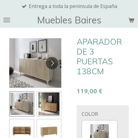
Entrega a toda la península de España
Ir
al
Muebles Baires
contenido
principal
APARADOR
DE 3
PUERTAS
138CM
119,00 €
COLOR