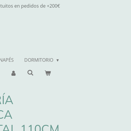
atuitos en pedidos de +200€
ANAPÉS
DORMITORIO
ÍA
CA
TAL 110CM