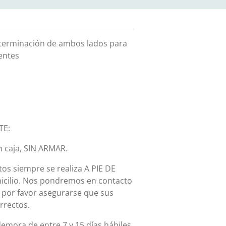
 terminación de ambos lados para
ientes
TE:
n caja, SIN ARMAR.
os siempre se realiza A PIE DE
micilio. Nos pondremos en contacto
, por favor asegurarse que sus
rrectos.
 demora de entre
7 y 15 días hábiles