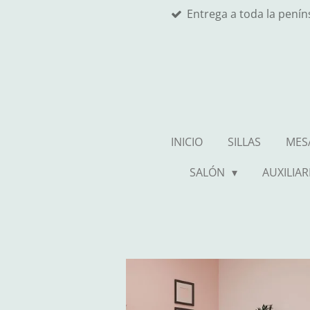
Entrega a toda la pení
Ir
al
contenido
principal
INICIO
SILLAS
MES
SALÓN
AUXILIAR