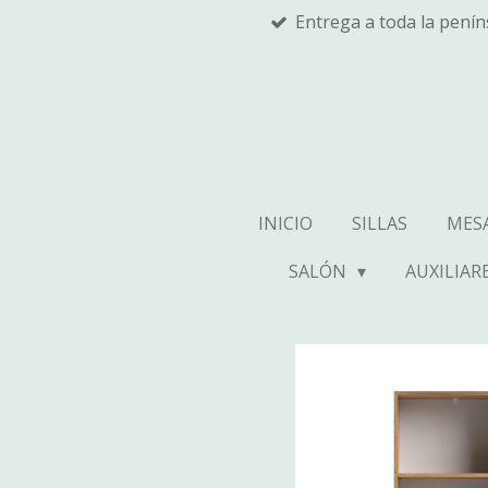
Entrega a toda la pení
Ir
al
contenido
principal
INICIO
SILLAS
MES
SALÓN
AUXILIAR