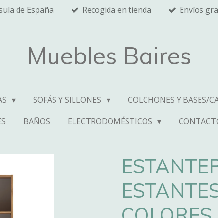
nsula de España
Recogida en tienda
Envíos gra
Muebles Baires
AS
SOFÁS Y SILLONES
COLCHONES Y BASES/C
ES
BAÑOS
ELECTRODOMÉSTICOS
CONTACT
ESTANTER
ESTANTES
COLORES