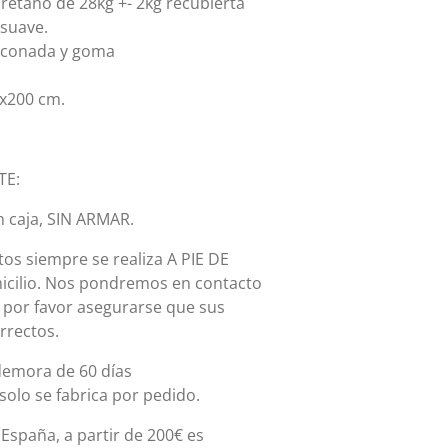
uretano de 28kg +- 2kg recubierta
suave.
iliconada y goma
0x200 cm.
TE:
n caja, SIN ARMAR.
os siempre se realiza A PIE DE
micilio. Nos pondremos en contacto
, por favor asegurarse que sus
rrectos.
demora de 60 días
olo se fabrica por pedido.
España, a partir de 200€ es