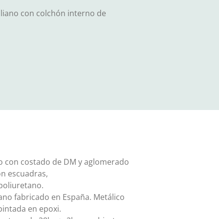
liano con colchón interno de
o con costado de DM y aglomerado
on escuadras,
poliuretano.
iano fabricado en España. Metálico
pintada en epoxi.