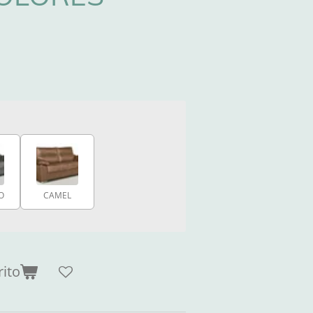
O
CAMEL
rito