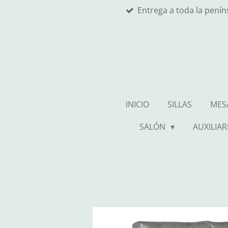
Entrega a toda la pení
Ir
al
contenido
principal
INICIO
SILLAS
MES
SALÓN
AUXILIAR