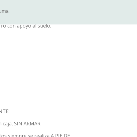
puma.
rro con apoyo al suelo.
NTE:
n caja, SIN ARMAR.
os siempre se realiza A PIE DE