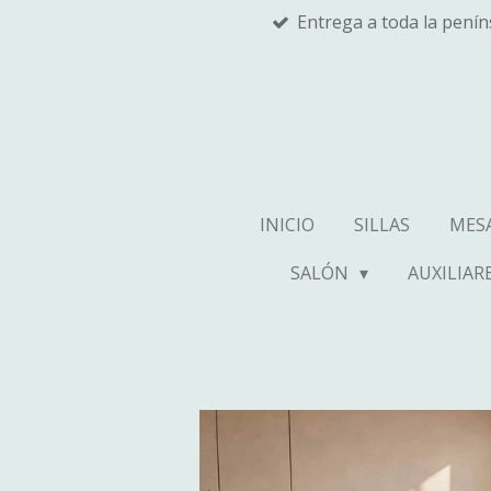
Entrega a toda la pení
Ir
al
contenido
principal
INICIO
SILLAS
MES
SALÓN
AUXILIAR