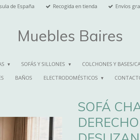
nsula de España
Recogida en tienda
Envíos gra
Muebles Baires
AS
SOFÁS Y SILLONES
COLCHONES Y BASES/C
ES
BAÑOS
ELECTRODOMÉSTICOS
CONTACT
SOFÁ CHA
DERECHO
DESLIZAN