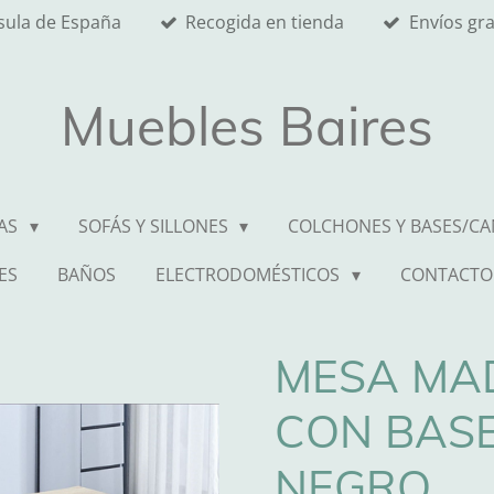
nsula de España
Recogida en tienda
Envíos gr
Muebles Baires
AS
SOFÁS Y SILLONES
COLCHONES Y BASES/C
ES
BAÑOS
ELECTRODOMÉSTICOS
CONTACTO
MESA MA
CON BASE
NEGRO