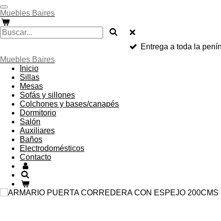
Ir
Muebles Baires
al
contenido
principal
Entrega a toda la pen
Muebles Baires
Inicio
Sillas
Mesas
Sofás y sillones
Colchones y bases/canapés
Dormitorio
Salón
Auxiliares
Baños
Electrodomésticos
Contacto