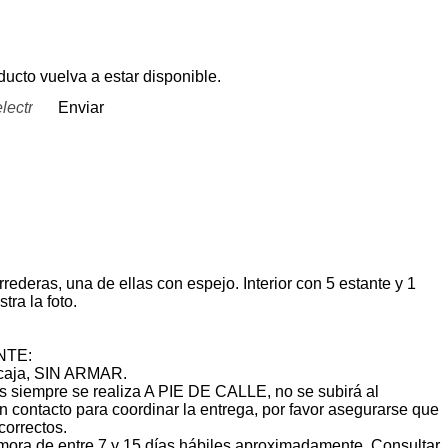
ucto vuelva a estar disponible.
Enviar
ederas, una de ellas con espejo. Interior con 5 estante y 1
ra la foto.
NTE:
n caja, SIN ARMAR.
s siempre se realiza A PIE DE CALLE, no se subirá al
 contacto para coordinar la entrega, por favor asegurarse que
correctos.
mora de entre 7 y 15 días hábiles aproximadamente. Consultar