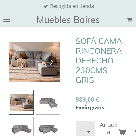
Recogida en tienda
Ir
al
Muebles Baires
contenido
principal
SOFÁ CAMA
RINCONERA
DERECHO
230CMS
GRIS
589,00 €
Envío gratis
Añadir
al