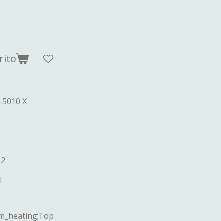
rito
-5010 X
62
l
m_heating;Top