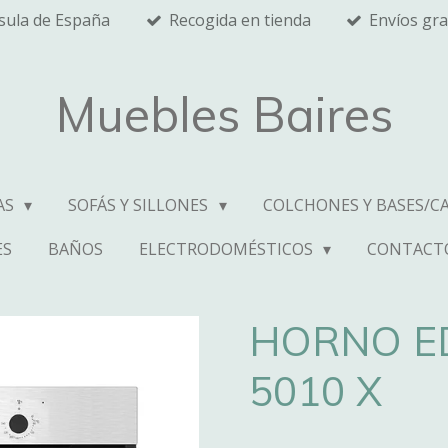
nsula de España
Recogida en tienda
Envíos gra
Muebles Baires
AS
SOFÁS Y SILLONES
COLCHONES Y BASES/C
ES
BAÑOS
ELECTRODOMÉSTICOS
CONTACT
HORNO E
5010 X