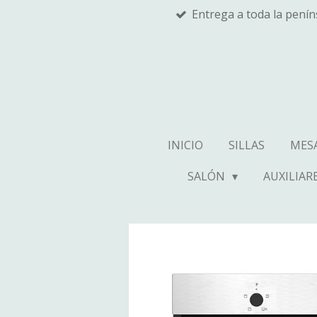
Entrega a toda la pení
Ir
al
contenido
principal
INICIO
SILLAS
MES
SALÓN
AUXILIAR