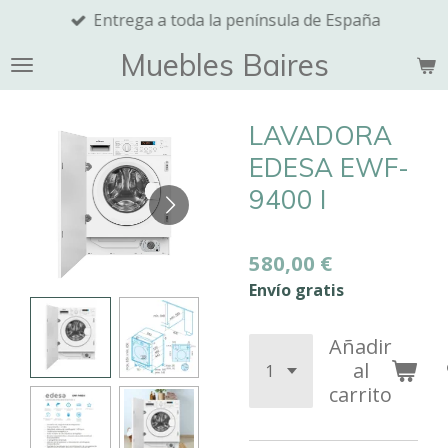
Entrega a toda la península de España
Ir
al
Muebles Baires
contenido
principal
LAVADORA
EDESA EWF-
9400 I
580,00 €
Envío gratis
Añadir
al
carrito