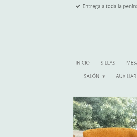
Entrega a toda la pení
Ir
al
contenido
principal
INICIO
SILLAS
MES
SALÓN
AUXILIAR