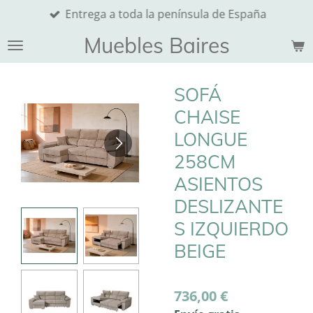
Entrega a toda la península de España
Ir
al
Muebles Baires
contenido
principal
SOFÁ
CHAISE
LONGUE
258CM
ASIENTOS
DESLIZANTE
S IZQUIERDO
BEIGE
736,00 €