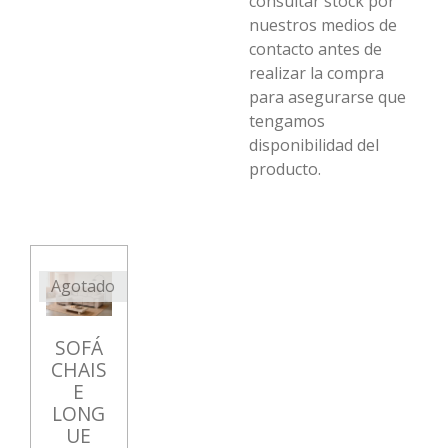
consultar stock por
nuestros medios de
contacto antes de
realizar la compra
para asegurarse que
tengamos
disponibilidad del
producto.
Agotado
SOFÁ
CHAIS
E
LONG
UE